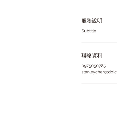
服務說明
Subtitle
聯絡資料
0975050785
stanleychen@dol
地
電話​