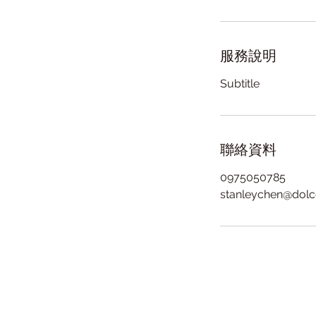
服務說明
Subtitle
聯絡資料
0975050785
stanleychen@dol
地
電話​